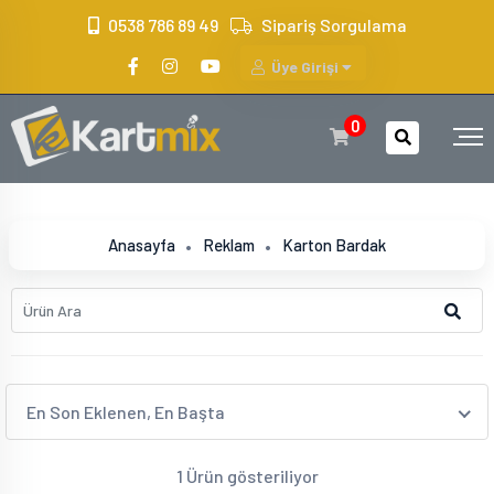
?>
0538 786 89 49
Sipariş Sorgulama
Üye Girişi
0
Anasayfa
Reklam
Karton Bardak
En Son Eklenen, En Başta
1 Ürün gösteriliyor