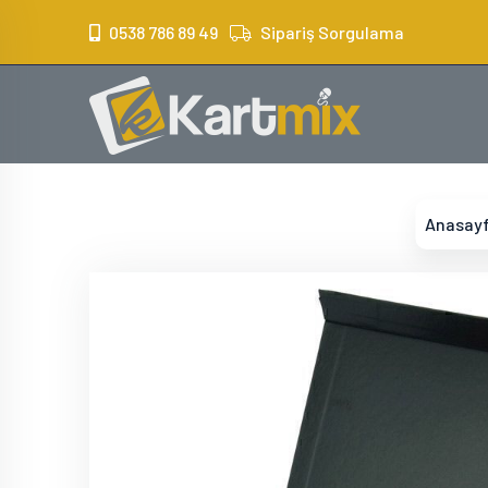
?>
0538 786 89 49
Sipariş Sorgulama
Anasay