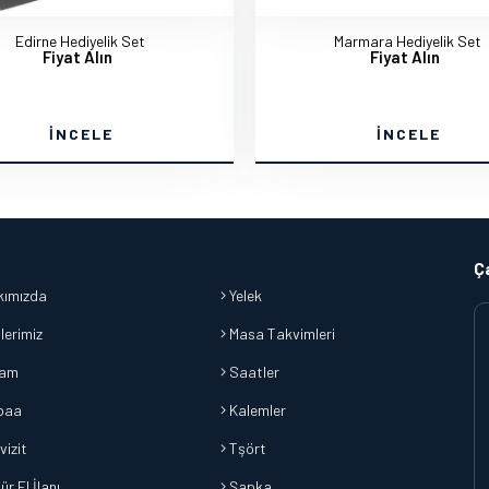
Edirne Hediyelik Set
Marmara Hediyelik Set
Fiyat Alın
Fiyat Alın
İNCELE
İNCELE
Ç
ımızda
Yelek
lerimiz
Masa Takvimleri
lam
Saatler
baa
Kalemler
vizit
Tşört
r El İlanı
Şapka