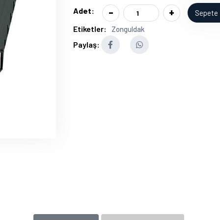
-
+
Adet:
Sepete 
Etiketler:
Zonguldak
Paylaş: