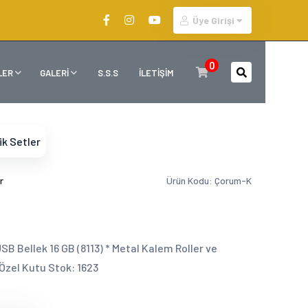
Üye Girişi
0
LER
GALERİ
S.S.S
İLETİŞİM
ik Setler
r
Ürün Kodu: Çorum-K
 USB Bellek 16 GB (8113) * Metal Kalem Roller ve
Özel Kutu Stok: 1623