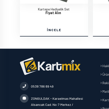
Kartepe Hediyelik Set
Fiyat Alın
İNCELE
Hakk
Ürün
Rek
0538 786 89 49
Mat
ZONGULDAK - Karaelmas Mahallesi
Kart
Alsancak Cad. No:7 Merkez /
Broşü