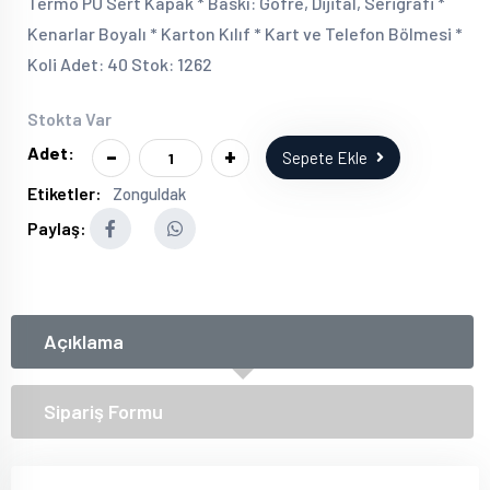
Termo PU Sert Kapak * Baskı: Gofre, Dijital, Serigrafi *
Kenarlar Boyalı * Karton Kılıf * Kart ve Telefon Bölmesi *
Koli Adet: 40 Stok: 1262
Stokta Var
-
+
Adet:
Sepete Ekle
Etiketler:
Zonguldak
Paylaş:
Açıklama
Sipariş Formu