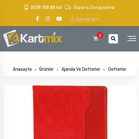
?>
0538 786 89 49
Sipariş Sorgulama
Üye Girişi
0
Anasayfa
Ürünler
Ajanda Ve Defterler
Defterler