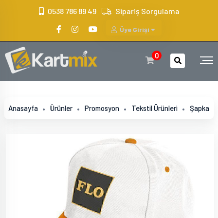
?>
0538 786 89 49
Sipariş Sorgulama
Üye Girişi
0
Anasayfa
Ürünler
Promosyon
Tekstil Ürünleri
Şapka