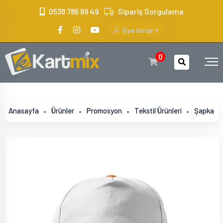
?>
0538 786 89 49
Sipariş Sorgulama
Üye Girişi
0
Anasayfa
Ürünler
Promosyon
Tekstil Ürünleri
Şapka