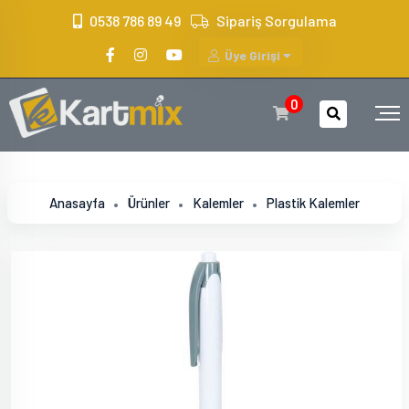
?>
0538 786 89 49
Sipariş Sorgulama
Üye Girişi
0
Anasayfa
Ürünler
Kalemler
Plastik Kalemler