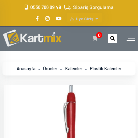
?>
0538 786 89 49
Sipariş Sorgulama
Üye Girişi
0
Anasayfa
Ürünler
Kalemler
Plastik Kalemler