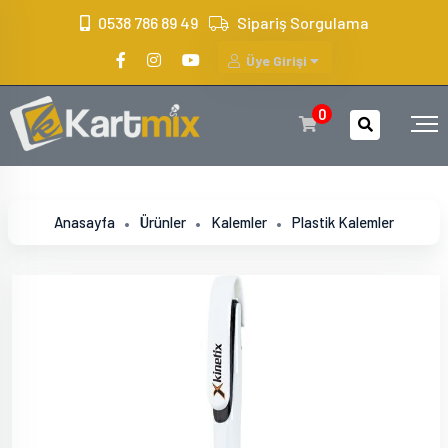
?>
0538 786 89 49
Sipariş Sorgulama
Üye Girişi
0
Anasayfa
Ürünler
Kalemler
Plastik Kalemler