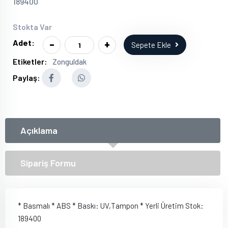
189400
Stokta Var
-
+
Adet:
Sepete Ekle
Etiketler:
Zonguldak
Paylaş:
Açıklama
Sipariş Formu
* Basmalı * ABS * Baskı: UV,Tampon * Yerli Üretim Stok:
189400