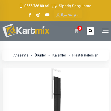
?>
0538 786 89 49
Sipariş Sorgulama
Üye Girişi
0
Anasayfa
Ürünler
Kalemler
Plastik Kalemler