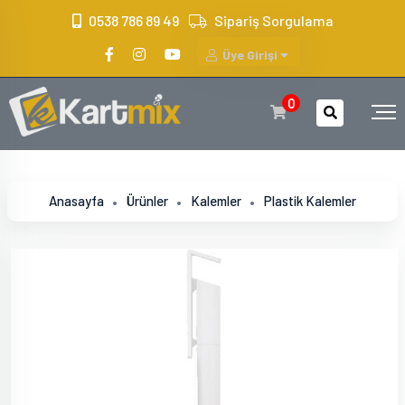
?>
0538 786 89 49
Sipariş Sorgulama
Üye Girişi
0
Anasayfa
Ürünler
Kalemler
Plastik Kalemler