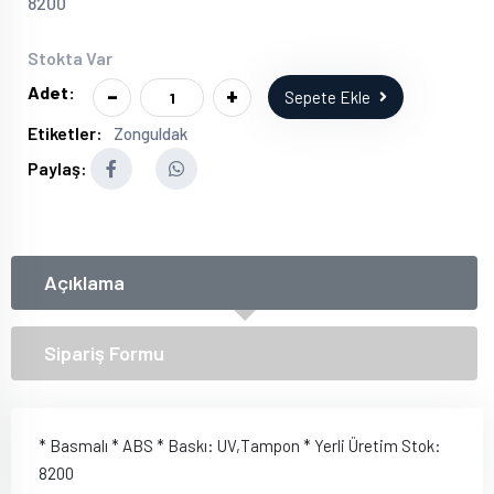
8200
Stokta Var
-
+
Adet:
Sepete Ekle
Etiketler:
Zonguldak
Paylaş:
Açıklama
Sipariş Formu
* Basmalı * ABS * Baskı: UV,Tampon * Yerli Üretim Stok:
8200