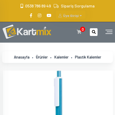
?>
0538 786 89 49
Sipariş Sorgulama
Üye Girişi
0
Anasayfa
Ürünler
Kalemler
Plastik Kalemler