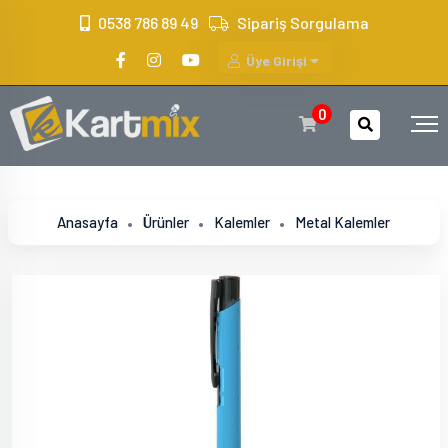
?>
0538 786 89 49
Sipariş Sorgulama
Üye Girişi
0
Anasayfa
Ürünler
Kalemler
Metal Kalemler