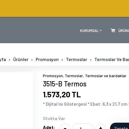
KURUMSAL
ÜRÜN
yfa
Ürünler
Promosyon
Termoslar
Termoslar Ve Ba
,
,
Promosyon
Termoslar
Termoslar ve bardaklar
3515-B Termos
1.573,20 TL
* Dijital Isı Göstergesi * Ebat: 6,3 x 21,7 c
Stokta Var
-
+
Adet:
Sepete 