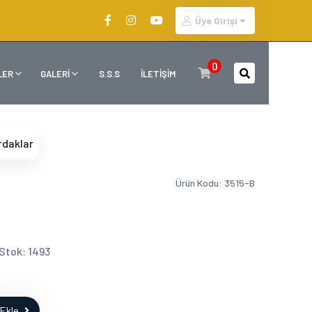
Üye Girişi
0
LER
GALERİ
S.S.S
İLETİŞİM
rdaklar
Ürün Kodu: 3515-B
m Stok: 1493
Ekle