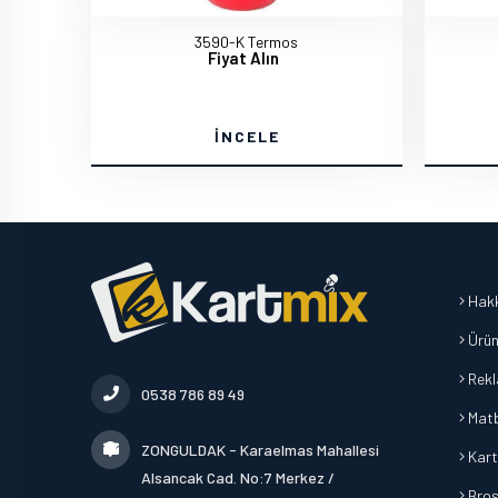
3590-K Termos
Fiyat Alın
İNCELE
Hakk
Ürün
Rek
0538 786 89 49
Mat
ZONGULDAK - Karaelmas Mahallesi
Kart
Alsancak Cad. No:7 Merkez /
Broşü