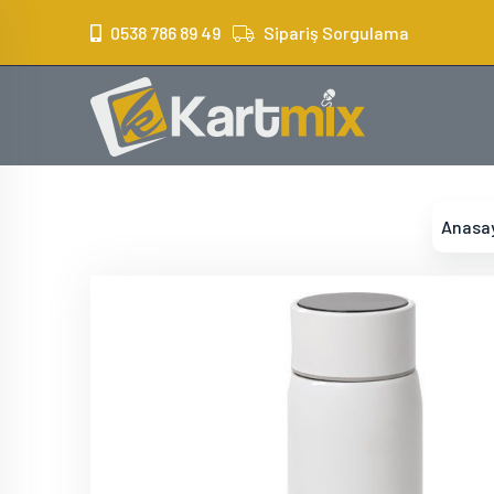
?>
0538 786 89 49
Sipariş Sorgulama
Anasa