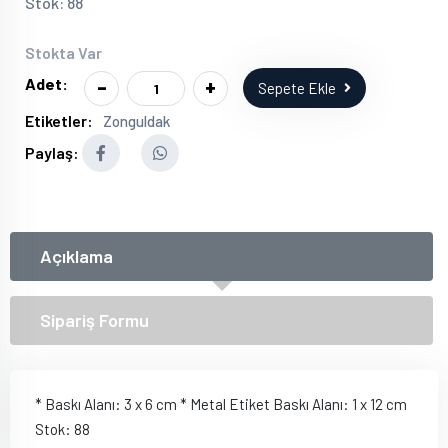
Stok: 88
Stokta Var
-
+
Adet:
Sepete Ekle
Etiketler:
Zonguldak
Paylaş:
Açıklama
Sipariş Formu
* Baskı Alanı: 3 x 6 cm * Metal Etiket Baskı Alanı: 1 x 12 cm
Stok: 88