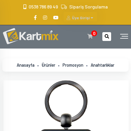
?>
0538 786 89 49
Sipariş Sorgulama
Üye Girişi
0
Anasayfa
Ürünler
Promosyon
Anahtarlıklar