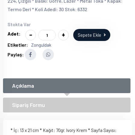
224, Çizgili * Baskı: Gofre, Lazer * Metal Toka * Kapak:
Termo Deri * Koli Adedi: 30 Stok: 6332
Stokta Var
-
+
Adet:
Sepete Ekle
Etiketler:
Zonguldak
Paylaş:
Açıklama
Sipariş Formu
* İç: 13 x 21 cm * Kağıt: 70gr. Ivory Krem * Sayfa Sayısı: