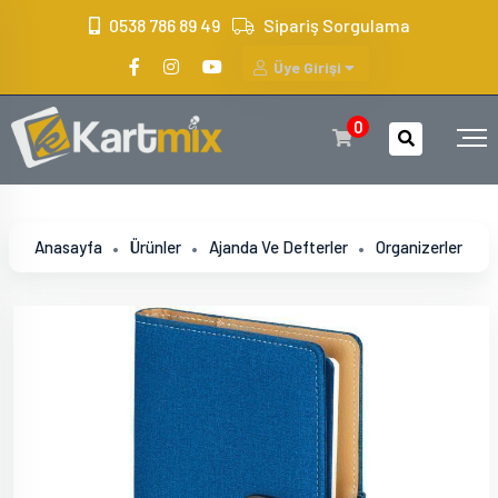
?>
0538 786 89 49
Sipariş Sorgulama
Üye Girişi
0
Anasayfa
Ürünler
Ajanda Ve Defterler
Organizerler