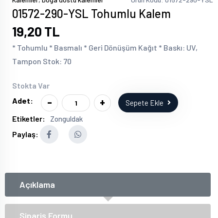
01572-290-YSL Tohumlu Kalem
19,20 TL
* Tohumlu * Basmalı * Geri Dönüşüm Kağıt * Baskı: UV,
Tampon Stok: 70
Stokta Var
-
+
Adet:
Sepete Ekle
Etiketler:
Zonguldak
Paylaş:
Açıklama
Sipariş Formu