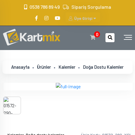
?>
0538 786 89 49
Sipariş Sorgulama
Üye Girişi
0
Anasayfa
Ürünler
Kalemler
Doğa Dostu Kalemler
,
Kalemler
Doğa dostu kalemler
Ürün Kodu: 01572-290-YSL