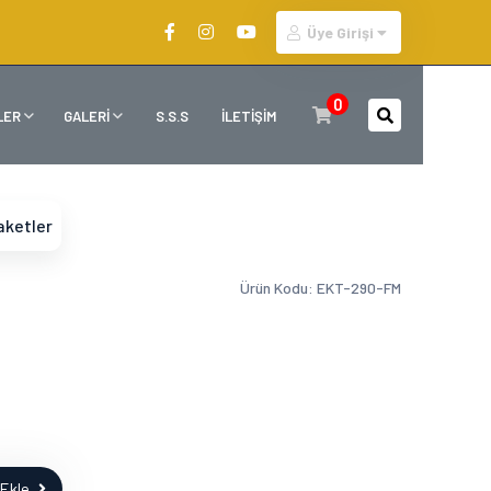
Üye Girişi
0
LER
GALERİ
S.S.S
İLETİŞİM
laketler
Ürün Kodu: EKT-290-FM
Ekle