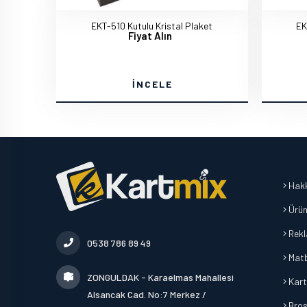
EKT-510 Kutulu Kristal Plaket
EK
Fiyat Alın
İNCELE
Hakk
Ürün
Rek
0538 786 89 49
Mat
ZONGULDAK - Karaelmas Mahallesi
Kart
Alsancak Cad. No:7 Merkez /
Broşü