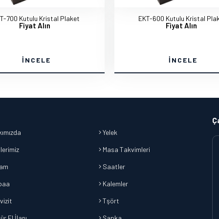
T-700 Kutulu Kristal Plaket
EKT-600 Kutulu Kristal Pla
Fiyat Alın
Fiyat Alın
İNCELE
İNCELE
Ç
ımızda
Yelek
lerimiz
Masa Takvimleri
lam
Saatler
baa
Kalemler
vizit
Tşört
r El İlanı
Şapka