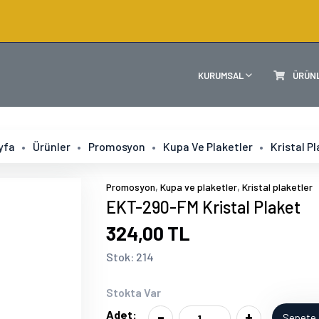
KURUMSAL
ÜRÜN
yfa
Ürünler
Promosyon
Kupa Ve Plaketler
Kristal P
,
,
Promosyon
Kupa ve plaketler
Kristal plaketler
EKT-290-FM Kristal Plaket
324,00 TL
Stok: 214
Stokta Var
-
+
Adet:
Sepete 