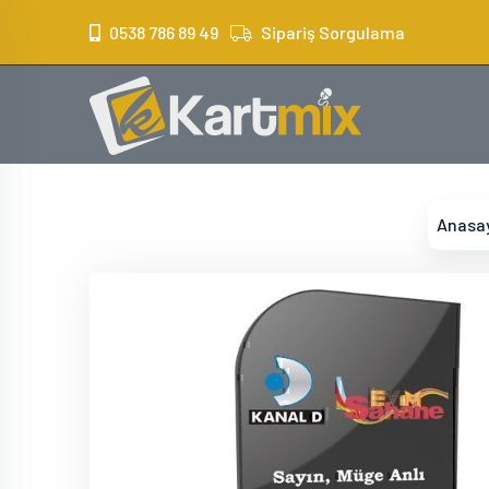
?>
0538 786 89 49
Sipariş Sorgulama
Anasa