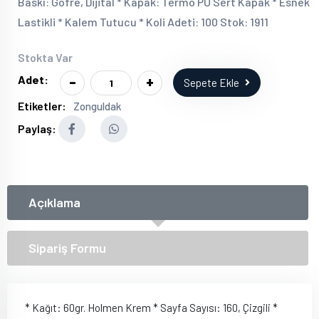
Baskı: Gofre, Dijital * Kapak: Termo PU Sert Kapak * Esnek
Lastikli * Kalem Tutucu * Koli Adeti: 100 Stok: 1911
Stokta Var
-
+
Adet:
Sepete Ekle
Etiketler:
Zonguldak
Paylaş:
Açıklama
Sipariş Formu
* Kağıt: 60gr. Holmen Krem * Sayfa Sayısı: 160, Çizgili *