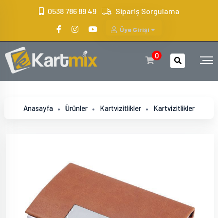
?>
0538 786 89 49
Sipariş Sorgulama
Üye Girişi
0
Anasayfa
Ürünler
Kartvizitlikler
Kartvizitlikler