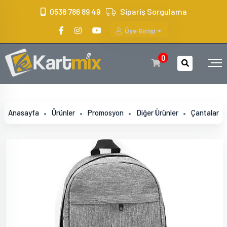
?>
0538 786 89 49
Sipariş Sorgulama
Üye Girişi
0
Anasayfa
Ürünler
Promosyon
Diğer Ürünler
Çantalar