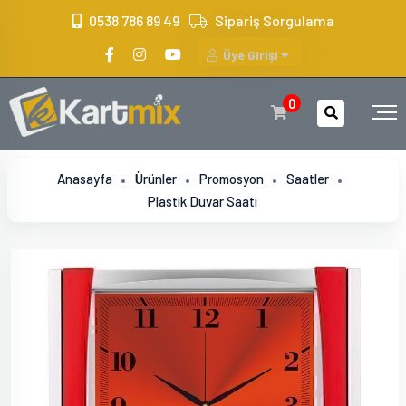
?>
0538 786 89 49
Sipariş Sorgulama
Üye Girişi
0
Anasayfa
Ürünler
Promosyon
Saatler
Plastik Duvar Saati