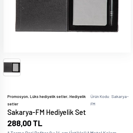
,
,
Promosyon
Lüks hediyelik setler
Hediyelik
Ürün Kodu: Sakarya-
setler
FM
Sakarya-FM Hediyelik Set
288,00 TL
* Termo Deri Defter 9 x 14 cm (İstiklal) * Metal Kalem