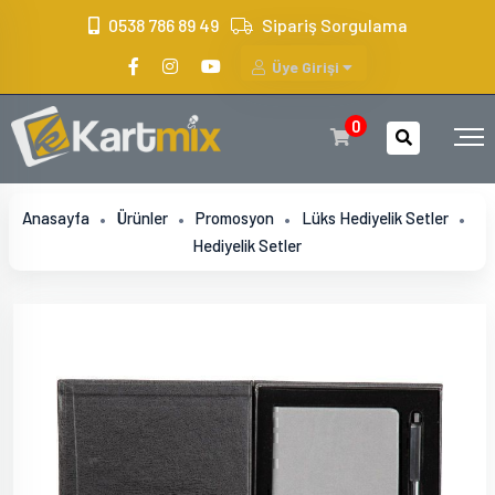
?>
0538 786 89 49
Sipariş Sorgulama
Üye Girişi
0
Anasayfa
Ürünler
Promosyon
Lüks Hediyelik Setler
Hediyelik Setler