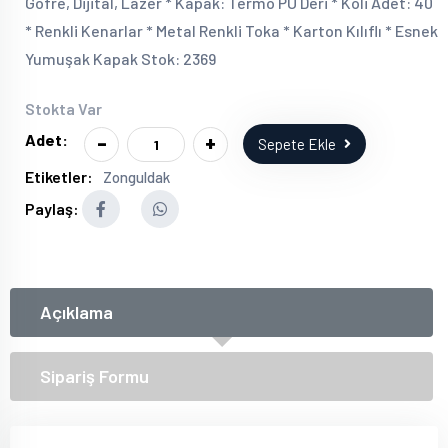
Gofre, Dijital, Lazer * Kapak: Termo PU Deri * Koli Adet: 40
* Renkli Kenarlar * Metal Renkli Toka * Karton Kılıflı * Esnek
Yumuşak Kapak Stok: 2369
Stokta Var
-
+
Adet:
Sepete Ekle
Etiketler:
Zonguldak
Paylaş:
Açıklama
Sipariş Formu