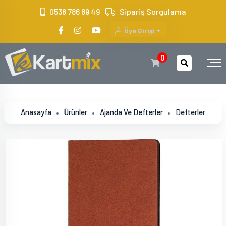
?>
0538 786 89 49
Sipariş Sorgulama
Üye Girişi
0
Anasayfa
Ürünler
Ajanda Ve Defterler
Defterler