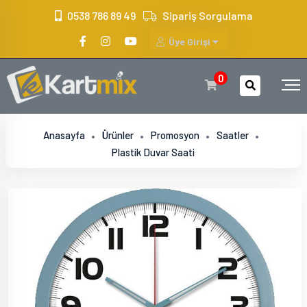
?>
0538 786 89 49
Sipariş Sorgulama
Üye Girişi
0
Anasayfa
Ürünler
Promosyon
Saatler
Plastik Duvar Saati