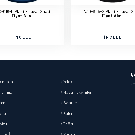
-616-L Plastik Duvar Saati
V30-606-S Plastik Duvar Sa
Fiyat Alın
Fiyat Alın
İNCELE
İNCELE
Ç
ımızda
Yelek
lerimiz
Masa Takvimleri
lam
Saatler
baa
Kalemler
vizit
Tşört
r El İlanı
Şapka