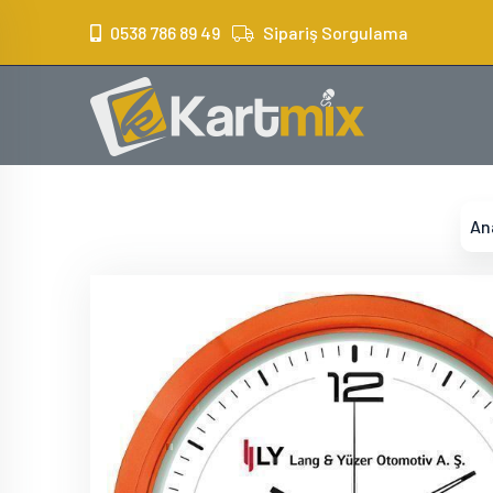
?>
0538 786 89 49
Sipariş Sorgulama
An