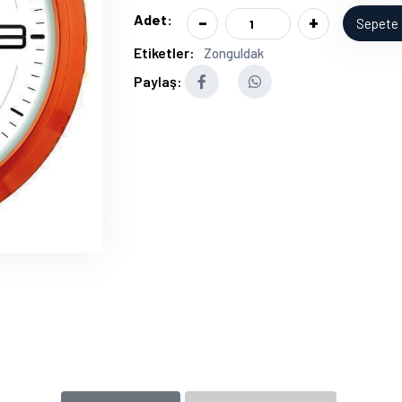
-
+
Adet:
Sepete 
Etiketler:
Zonguldak
Paylaş: