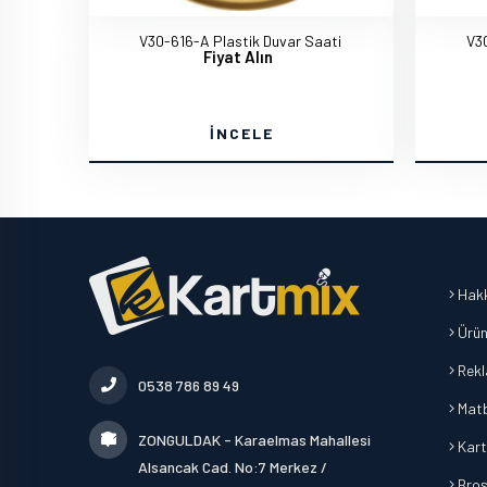
V30-616-A Plastik Duvar Saati
V30
Fiyat Alın
İNCELE
Hakk
Ürün
Rek
0538 786 89 49
Mat
ZONGULDAK - Karaelmas Mahallesi
Kart
Alsancak Cad. No:7 Merkez /
Broşü