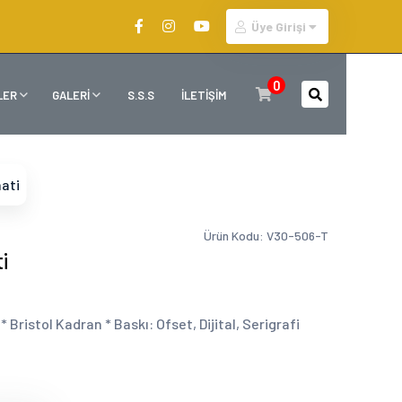
Üye Girişi
0
LER
GALERİ
S.S.S
İLETİŞİM
aati
Ürün Kodu: V30-506-T
i
 Bristol Kadran * Baskı: Ofset, Dijital, Serigrafi