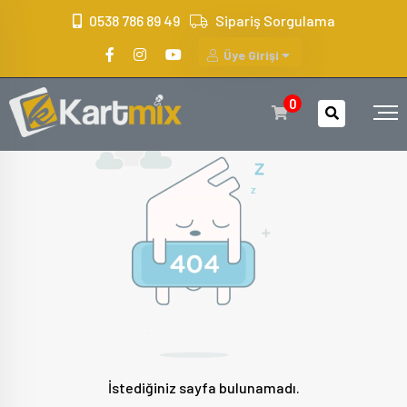
?>
0538 786 89 49
Sipariş Sorgulama
Üye Girişi
0
İstediğiniz sayfa bulunamadı.